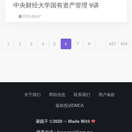
中央财经大学国有资产管理 9讲
2026-08-07
1
2
3
4
5
6
7
8
...
433
434
关于我们
帮助信息
联系我们
用户条款
版权投诉DMCA
课园子 ©2020 -- Made With