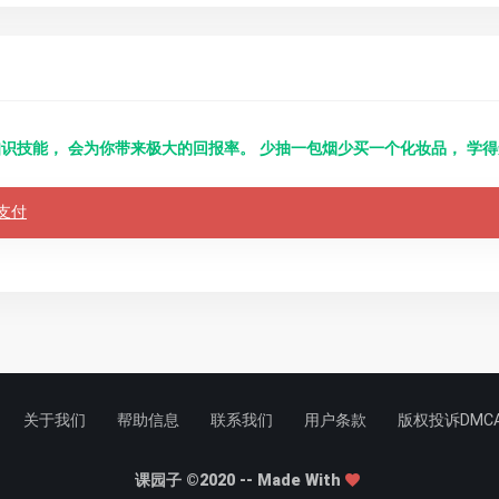
识技能， 会为你带来极大的回报率。 少抽一包烟少买一个化妆品， 学
支付
关于我们
帮助信息
联系我们
用户条款
版权投诉DMC
课园子 ©2020 -- Made With