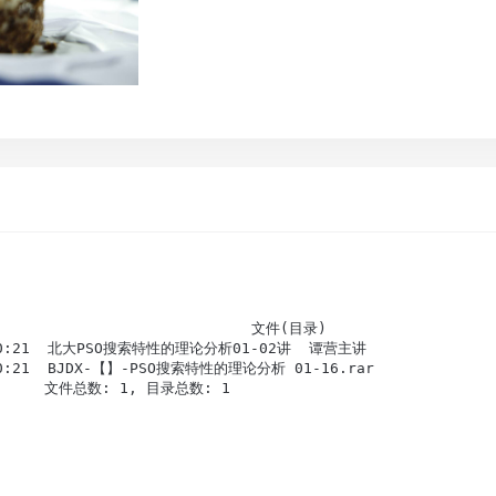
                          文件(目录)                    
0:40:21  北大PSO搜索特性的理论分析01-02讲  谭营主讲                
:40:21  BJDX-【】-PSO搜索特性的理论分析 01-16.rar  

      文件总数: 1, 目录总数: 1                               