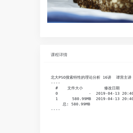
课程详情
北大PSO搜索特性的理论分析 16讲  谭营主讲

----

  #    文件大小         修改日期        
  0             -  2019-04-13 2
  1      580.99MB  2019-04-13 20
     总: 580.99MB                 
----
