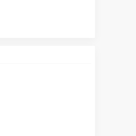
        

     

         
