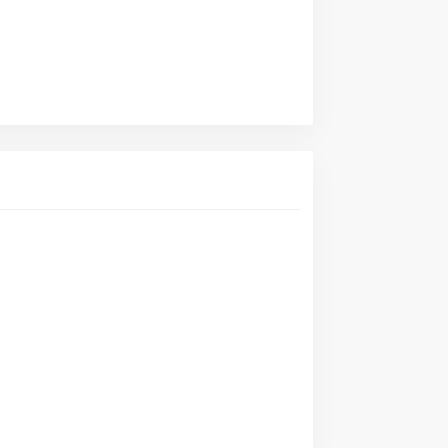
   

 

    
