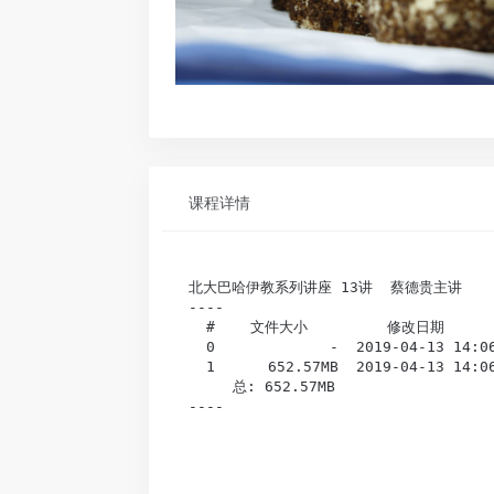
课程详情
北大巴哈伊教系列讲座 13讲  蔡德贵主讲

----

  #    文件大小         修改日期        
  0             -  2019-04-13 1
  1      652.57MB  2019-04-13 14
     总: 652.57MB                
----
