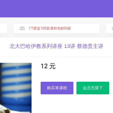
1T硬盘100套课程包邮到家
北大巴哈伊教系列讲座 13讲 蔡德贵主讲
12 元
购买单课程
会员无限下