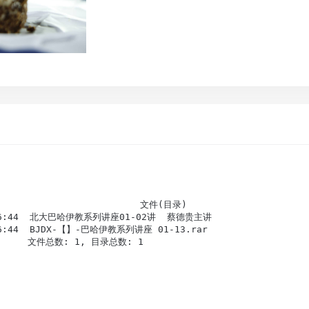
                       文件(目录)                       
4:06:44  北大巴哈伊教系列讲座01-02讲  蔡德贵主讲                  
:06:44  BJDX-【】-巴哈伊教系列讲座 01-13.rar  

       文件总数: 1, 目录总数: 1                               