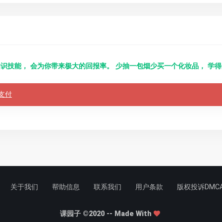
识技能， 会为你带来极大的回报率。 少抽一包烟少买一个化妆品， 学
支付
关于我们
帮助信息
联系我们
用户条款
版权投诉DMC
课园子 ©2020 -- Made With