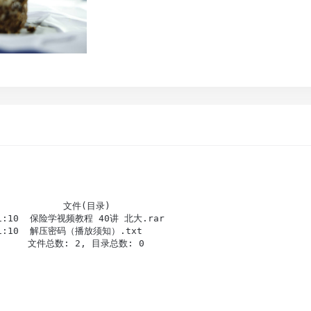
          文件(目录)           

6:21:10  保险学视频教程 40讲 北大.rar  

6:21:10  解压密码（播放须知）.txt      

       文件总数: 2, 目录总数: 0      
