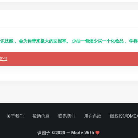
识技能， 会为你带来极大的回报率。 少抽一包烟少买一个化妆品， 学
支付
关于我们
帮助信息
联系我们
用户条款
版权投诉DMC
课园子 ©2020 -- Made With