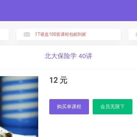
1T硬盘100套课程包邮到家
北大保险学 40讲
12 元
购买单课程
会员无限下