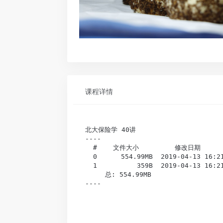
课程详情
北大保险学 40讲

----

  #    文件大小         修改日期       
  0      554.99MB  2019-04-13 1
  1          359B  2019-04-13 1
     总: 554.99MB                
----
