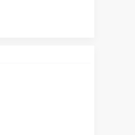
     



      
