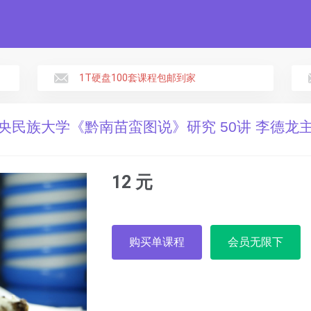
1T硬盘100套课程包邮到家
央民族大学《黔南苗蛮图说》研究 50讲 李德龙
12 元
购买单课程
会员无限下