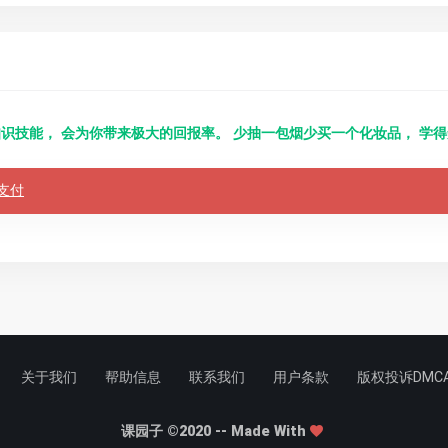
识技能， 会为你带来极大的回报率。 少抽一包烟少买一个化妆品， 学
支付
关于我们
帮助信息
联系我们
用户条款
版权投诉DMC
课园子 ©2020 -- Made With