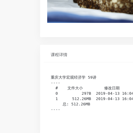
课程详情
重庆大学宏观经济学 59讲

----

  #    文件大小         修改日期       
  0          297B  2019-04-13 16
  1      512.26MB  2019-04-13 1
     总: 512.26MB                
----
