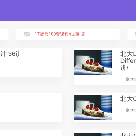
1T硬盘100套课程包邮到家
计 36讲
北大Deg
Diff
讲/
202
北大C
202