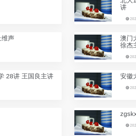
北大1
讲
202
丘维声
澳门
徐杰
202
 28讲 王国良主讲
安徽
202
zgskx
202