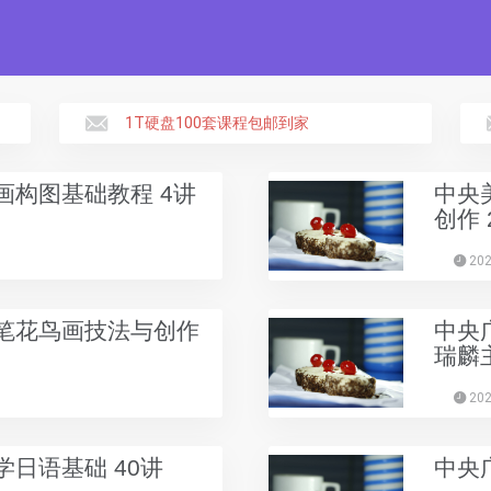
1T硬盘100套课程包邮到家
画构图基础教程 4讲
中央
创作 
202
笔花鸟画技法与创作
中央
瑞麟
202
日语基础 40讲
中央